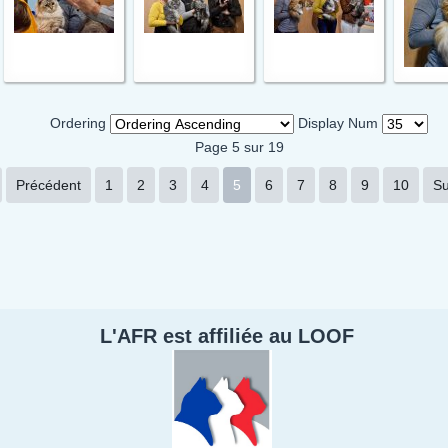
Ordering
Display Num
Page 5 sur 19
Précédent
1
2
3
4
5
6
7
8
9
10
Su
L'AFR est affiliée au LOOF