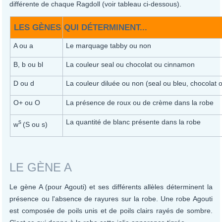
différente de chaque Ragdoll (voir tableau ci-dessous).
LES GÈNES
QUI DÉTERMINENT...
A ou a
Le marquage tabby ou non
B, b ou bl
La couleur seal ou chocolat ou cinnamon
D ou d
La couleur diluée ou non (seal ou bleu, chocolat 
O+ ou O
La présence de roux ou de crème dans la robe
La quantité de blanc présente dans la robe
s
w
(S ou s)
LE GÈNE A
Le gène A (pour Agouti) et ses différents allèles déterminent la
présence ou l'absence de rayures sur la robe. Une robe Agouti
est composée de poils unis et de poils clairs rayés de sombre.