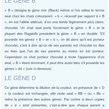
LE GÈNE B
« B » désigne le gène noir (Black) même si l'on utilise le terme
seal chez les chats colourpoint. « b », récessif par rapport à « B
», en est l'allèle atténué, d'où une teinte légèrement plus claire,
chocolat. Un chat seal porte forcément le gène « B » et la
plupart des Ragdolls possèdent le gène « B » en double. S'il
possède les gènes « B » et « b », on dit alors qu'il est porteur
chocolat, c'est à dire qu'un de ses parents est chocolat ou lilas
ou bien que l'un de ses parents au moins en est porteur.
Cependant ce chat porteur chocolat a toute l'apparence d'un
seal, « B » étant dominant, il peut être aussi bleu s'il possède les
gènes « dd » (voir ci-dessous).
LE GÈNE D
Ce gène détermine la dilution de la couleur, en présence de « D
» la couleur est inchangée, elle reste seal « BB » ou « Bb »
selon la présence des autres gènes. Par contre si deux copies
de « d » sont présentes, c'est-à-dire que chaque parent a