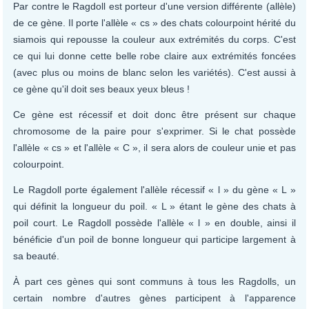
Par contre le Ragdoll est porteur d'une version différente (allèle)
de ce gène. Il porte l'allèle « cs » des chats colourpoint hérité du
siamois qui repousse la couleur aux extrémités du corps. C'est
ce qui lui donne cette belle robe claire aux extrémités foncées
(avec plus ou moins de blanc selon les variétés). C'est aussi à
ce gène qu'il doit ses beaux yeux bleus !
Ce gène est récessif et doit donc être présent sur chaque
chromosome de la paire pour s'exprimer. Si le chat possède
l'allèle « cs » et l'allèle « C », il sera alors de couleur unie et pas
colourpoint.
Le Ragdoll porte également l'allèle récessif « l » du gène « L »
qui définit la longueur du poil. « L » étant le gène des chats à
poil court. Le Ragdoll possède l'allèle « l » en double, ainsi il
bénéficie d'un poil de bonne longueur qui participe largement à
sa beauté.
À part ces gènes qui sont communs à tous les Ragdolls, un
certain nombre d'autres gènes participent à l'apparence