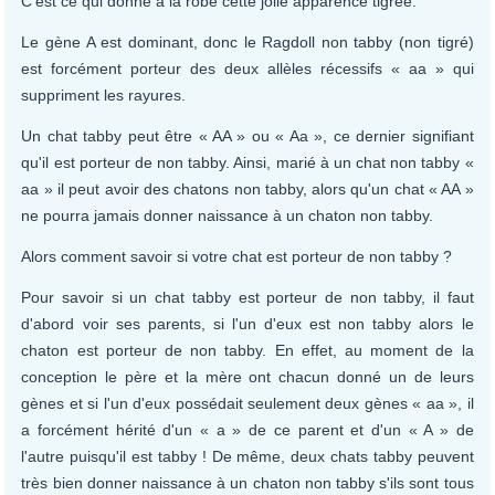
C'est ce qui donne à la robe cette jolie apparence tigrée.
Le gène A est dominant, donc le Ragdoll non tabby (non tigré)
est forcément porteur des deux allèles récessifs « aa » qui
suppriment les rayures.
Un chat tabby peut être « AA » ou « Aa », ce dernier signifiant
qu'il est porteur de non tabby. Ainsi, marié à un chat non tabby «
aa » il peut avoir des chatons non tabby, alors qu'un chat « AA »
ne pourra jamais donner naissance à un chaton non tabby.
Alors comment savoir si votre chat est porteur de non tabby ?
Pour savoir si un chat tabby est porteur de non tabby, il faut
d'abord voir ses parents, si l'un d'eux est non tabby alors le
chaton est porteur de non tabby. En effet, au moment de la
conception le père et la mère ont chacun donné un de leurs
gènes et si l'un d'eux possédait seulement deux gènes « aa », il
a forcément hérité d'un « a » de ce parent et d'un « A » de
l'autre puisqu'il est tabby ! De même, deux chats tabby peuvent
très bien donner naissance à un chaton non tabby s'ils sont tous