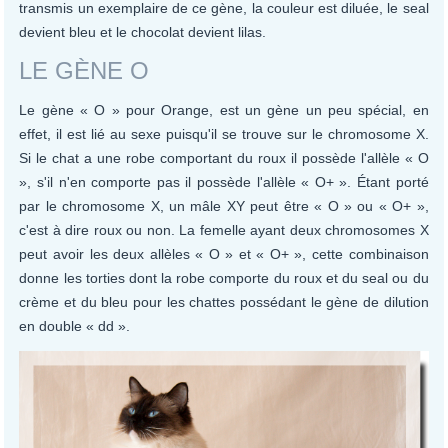
transmis un exemplaire de ce gène, la couleur est diluée, le seal
devient bleu et le chocolat devient lilas.
LE GÈNE O
Le gène « O » pour Orange, est un gène un peu spécial, en
effet, il est lié au sexe puisqu'il se trouve sur le chromosome X.
Si le chat a une robe comportant du roux il possède l'allèle « O
», s'il n'en comporte pas il possède l'allèle « O+ ». Étant porté
par le chromosome X, un mâle XY peut être « O » ou « O+ »,
c'est à dire roux ou non. La femelle ayant deux chromosomes X
peut avoir les deux allèles « O » et « O+ », cette combinaison
donne les torties dont la robe comporte du roux et du seal ou du
crème et du bleu pour les chattes possédant le gène de dilution
en double « dd ».