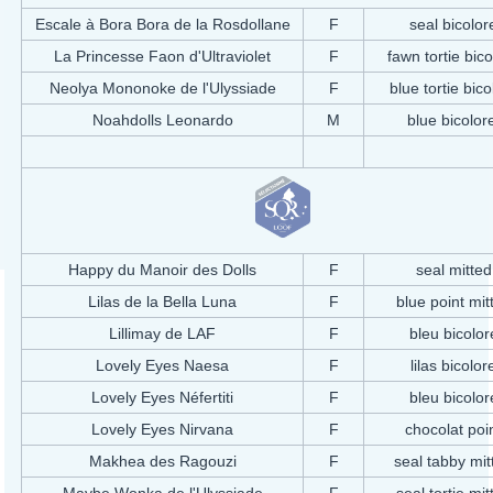
Escale à Bora Bora de la Rosdollane
F
seal bicolor
La Princesse Faon d'Ultraviolet
F
fawn tortie bic
Neolya Mononoke de l'Ulyssiade
F
blue tortie bico
Noahdolls Leonardo
M
blue bicolo
Happy du Manoir des Dolls
F
seal mitted
Lilas de la Bella Luna
F
blue point mit
Lillimay de LAF
F
bleu bicolor
Lovely Eyes Naesa
F
lilas bicolor
Lovely Eyes Néfertiti
F
bleu bicolor
Lovely Eyes Nirvana
F
chocolat poi
Makhea des Ragouzi
F
seal tabby mit