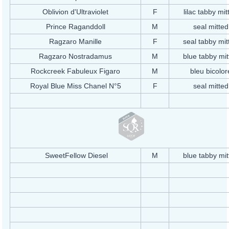
Oblivion d'Ultraviolet
F
lilac tabby mit
Prince Raganddoll
M
seal mitted
Ragzaro Manille
F
seal tabby mit
Ragzaro Nostradamus
M
blue tabby mit
Rockcreek Fabuleux Figaro
M
bleu bicolor
Royal Blue Miss Chanel N°5
F
seal mitted
SweetFellow Diesel
M
blue tabby mit