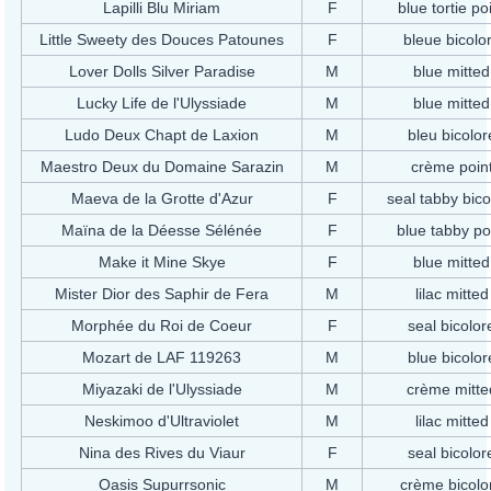
Lapilli Blu Miriam
F
blue tortie po
Little Sweety des Douces Patounes
F
bleue bicolo
Lover Dolls Silver Paradise
M
blue mitted
Lucky Life de l'Ulyssiade
M
blue mitted
Ludo Deux Chapt de Laxion
M
bleu bicolor
Maestro Deux du Domaine Sarazin
M
crème poin
Maeva de la Grotte d'Azur
F
seal tabby bico
Maïna de la Déesse Sélénée
F
blue tabby po
Make it Mine Skye
F
blue mitted
Mister Dior des Saphir de Fera
M
lilac mitted
Morphée du Roi de Coeur
F
seal bicolor
Mozart de LAF 119263
M
blue bicolor
Miyazaki de l'Ulyssiade
M
crème mitte
Neskimoo d'Ultraviolet
M
lilac mitted
Nina des Rives du Viaur
F
seal bicolor
Oasis Supurrsonic
M
crème bicolo