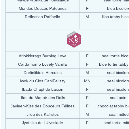
Maybe Wonka de l'Ulyssiade
F
seal tortie mit
Mia des Douces Patounes
F
bleu bicolor
Reflection Raffaello
M
lilas tabby bico
Ariokkierags Burning Love
F
seal tortie bico
Cardamomo Lovely Vanilla
F
blue tortie tabby
Darlinlildols Hercules
M
seal bicolor
Iwok du Clos CaniFelissy
MN
seal bicolor
Ibada Chapt de Laxion
F
seal bicolor
Ilou du Manoir des Dolls
F
seal point
Jayleen-Kiss des Douceurs Félines
F
chocolat tabby bi
Jilou des Kallistos
M
seal mitted
Jyothika de l'Ulyssiade
F
seal tortie mit