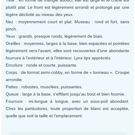
Tête : en forme de triangle adouci, elle est large et le crâne est
plutôt plat. Le front est légèrement arrondi et prolongé par une
légère déclivité au niveau des yeux.
Nez : moyennement court et plat. Museau : rond et fort, sans
pinch.
Yeux : grands, presque ronds, légèrement de biais.
Oreilles : moyennes, larges à la base, bien espacées et pointées
légèrement vers l'avant, elles sont recouvertes d'une abondante
fourrure à l'extérieur et à l'intérieur. Lynx tips appréciés.
Encolure : ronde et courte, puissante.
Corps : de format semi-cobby, en forme de « tonneau ». Croupe
arrondie.
Pattes : robustes, musclées, puissantes.
Queue : large à la base, s'effilant jusqu'au bout et bien fournie.
Fourrure : mi-longue à longue, avec un sous-poil abondant.
Chez les particolores, toute proportion de blanc est acceptée,
quelle que soit la taille et l'emplacement.