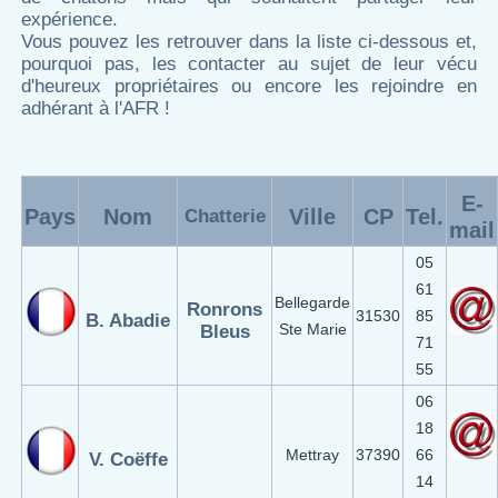
expérience.
Vous pouvez les retrouver dans la liste ci-dessous et,
pourquoi pas, les contacter au sujet de leur vécu
d'heureux propriétaires ou encore les rejoindre en
adhérant à l'AFR !
E-
Pays
Nom
Ville
CP
Tel.
Chatterie
mail
05
61
Bellegarde
Ronrons
31530
85
B. Abadie
Ste Marie
Bleus
71
55
06
18
Mettray
37390
66
V. Coëffe
14