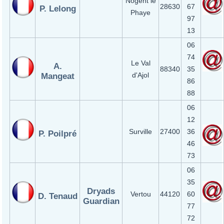
Nogent le
28630
67
P. Lelong
Phaye
97
13
06
74
Le Val
A.
88340
35
d'Ajol
Mangeat
86
88
06
12
Surville
27400
36
P. Poilpré
46
73
06
35
Dryads
Vertou
44120
60
D. Tenaud
Guardian
77
72