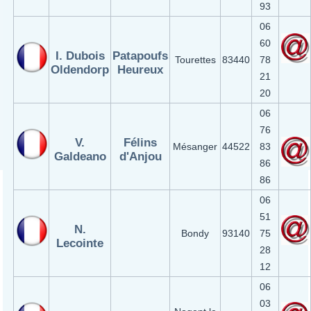
93
06
60
I. Dubois
Patapoufs
Tourettes
83440
78
Oldendorp
Heureux
21
20
06
76
V.
Félins
Mésanger
44522
83
Galdeano
d'Anjou
86
86
06
51
N.
Bondy
93140
75
Lecointe
28
12
06
03