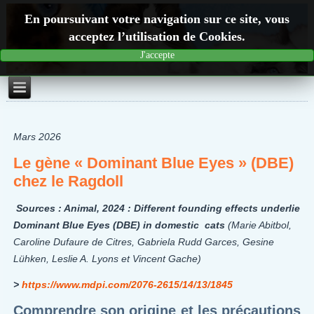
En poursuivant votre navigation sur ce site, vous
acceptez l’utilisation de Cookies.
J'accepte
Mars 2026
Le gène « Dominant Blue Eyes » (DBE)
chez le Ragdoll
Sources : Animal, 2024 : Different founding effects underlie
Dominant Blue Eyes (DBE) in domestic cats
(
Marie Abitbol,
Caroline Dufaure de Citres, Gabriela Rudd Garces, Gesine
Lühken, Leslie A. Lyons et Vincent Gache)
>
https://www.mdpi.com/2076-2615/14/13/1845
Comprendre son origine et les précautions