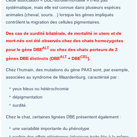
Cette association « DBE-surdité/mortalité » n’est pas
systématique, mais elle est connue dans plusieurs espèces
animales (cheval, souris…) lorsque les gènes impliqués
contrôlent la migration des cellules pigmentaires.
Des cas de surdité bilatérale, de mortalité in utero et de
mort-nés ont été observés chez des chats homozygotes
ALT
pour le gène DBE
ou chez des chats porteurs de 2
ALT
CEL
gènes DBE distincts (DBE
+ DBE
).
Chez l’humain, des mutations du gène PAX3 sont, par exemple,
associées au syndrome de Waardenburg, caractérisé par :
yeux bleus ou hétérochromie
dépigmentation
surdité.
Chez le chat, certaines lignées DBE présentent également :
une variabilité importante du phénotype
parfois des effets pléiotropes (plusieurs traits liés à la même