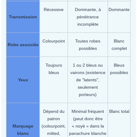
Récessive
Dominante, à
Dominante
Transmission
pénétrance
incomplète
Colourpoint
Toutes robes
Blanc
Robe associée
possibles
complet
Toujours
1 ou 2 bleus ou
Bleus
bleus
vairons (existence
possibles
Yeux
de "latents",
seulement
porteurs)
Dépend du
Minimal fréquent
Blanc total
patron
(peut donc être
Marquage
(colourpoint,
« noyé » dans la
blanc
mitted,
panachure blanche